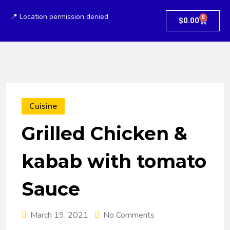
📍 Location permission denied
0
$
0.00
Cuisine
Grilled Chicken &
kabab with tomato
Sauce
March 19, 2021
No Comments